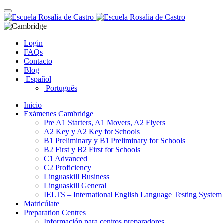
Skip
Toggle
to
navigation
content
Login
FAQs
Contacto
Blog
Español
Português
Inicio
Exámenes Cambridge
Pre A1 Starters, A1 Movers, A2 Flyers
A2 Key y A2 Key for Schools
B1 Preliminary y B1 Preliminary for Schools
B2 First y B2 First for Schools
C1 Advanced
C2 Proficiency
Linguaskill Business
Linguaskill General
IELTS – International English Language Testing System
Matricúlate
Preparation Centres
Información para centros preparadores