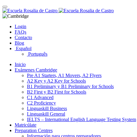
Skip
Toggle
to
navigation
content
Login
FAQs
Contacto
Blog
Español
Português
Inicio
Exámenes Cambridge
Pre A1 Starters, A1 Movers, A2 Flyers
A2 Key y A2 Key for Schools
B1 Preliminary y B1 Preliminary for Schools
B2 First y B2 First for Schools
C1 Advanced
C2 Proficiency
Linguaskill Business
Linguaskill General
IELTS – International English Language Testing System
Matricúlate
Preparation Centres
Información para centros preparadores