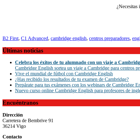
¿Necesitas 
B2 First
,
C1 Advanced
,
cambridge english
,
centros preparadores
,
eng
Últimas noticias
Celebra los éxitos de tu alumnado con un viaje a Cambridg
Cambridge English sortea un viaje a Cambridge para centros pr
Vive el mundial de fútbol con Cambridge English
¿Has recibido los resultados de tu examen de Cambridge?
Prepárate para tus exámenes con los webinars de Cambridge En
Nuevo curso online Cambridge English para profesores de ingl
Encuéntranos
Dirección
Carretera de Bembrive 91
36214 Vigo
Contacto