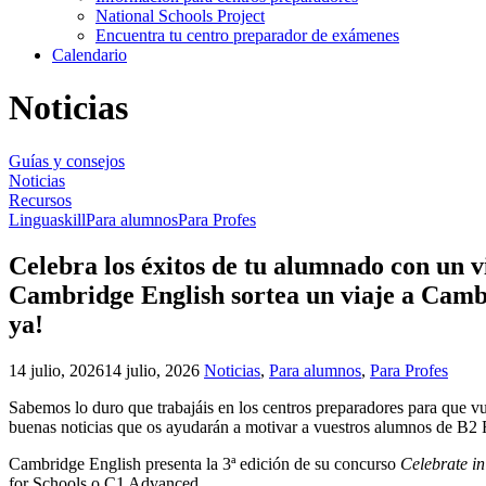
National Schools Project
Encuentra tu centro preparador de exámenes
Calendario
Noticias
Guías y consejos
Noticias
Recursos
Linguaskill
Para alumnos
Para Profes
Celebra los éxitos de tu alumnado con un 
Cambridge English sortea un viaje a Cambr
ya!
14 julio, 2026
14 julio, 2026
Noticias
,
Para alumnos
,
Para Profes
Sabemos lo duro que trabajáis en los centros preparadores para que v
buenas noticias que os ayudarán a motivar a vuestros alumnos de B2 
Cambridge English presenta la 3ª edición de su concurso
Celebrate i
for Schools o C1 Advanced.