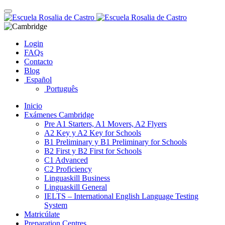
Skip
Toggle
to
navigation
content
Login
FAQs
Contacto
Blog
Español
Português
Inicio
Exámenes Cambridge
Pre A1 Starters, A1 Movers, A2 Flyers
A2 Key y A2 Key for Schools
B1 Preliminary y B1 Preliminary for Schools
B2 First y B2 First for Schools
C1 Advanced
C2 Proficiency
Linguaskill Business
Linguaskill General
IELTS – International English Language Testing
System
Matricúlate
Preparation Centres