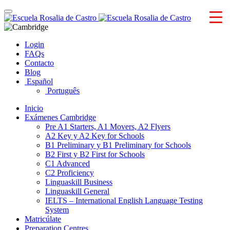
Skip
Toggle
to
navigation
content
Login
FAQs
Contacto
Blog
Español
Português
Inicio
Exámenes Cambridge
Pre A1 Starters, A1 Movers, A2 Flyers
A2 Key y A2 Key for Schools
B1 Preliminary y B1 Preliminary for Schools
B2 First y B2 First for Schools
C1 Advanced
C2 Proficiency
Linguaskill Business
Linguaskill General
IELTS – International English Language Testing
System
Matricúlate
Preparation Centres