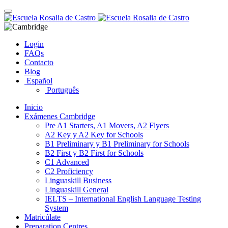
Skip
Toggle
to
navigation
content
Login
FAQs
Contacto
Blog
Español
Português
Inicio
Exámenes Cambridge
Pre A1 Starters, A1 Movers, A2 Flyers
A2 Key y A2 Key for Schools
B1 Preliminary y B1 Preliminary for Schools
B2 First y B2 First for Schools
C1 Advanced
C2 Proficiency
Linguaskill Business
Linguaskill General
IELTS – International English Language Testing
System
Matricúlate
Preparation Centres