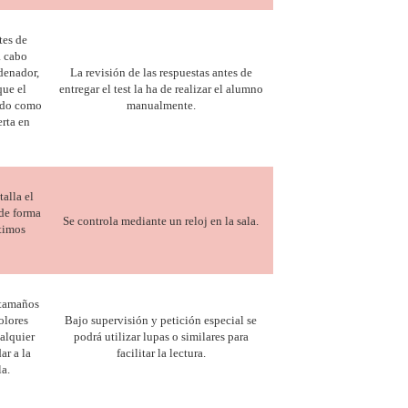
tes de
a cabo
denador,
La revisión de las respuestas antes de
que el
entregar el test la ha de realizar el alumno
ado como
manualmente.
erta en
alla el
de forma
Se controla mediante un reloj en la sala.
ltimos
 tamaños
olores
Bajo supervisión y petición especial se
alquier
podrá utilizar lupas o similares para
r a la
facilitar la lectura.
la.