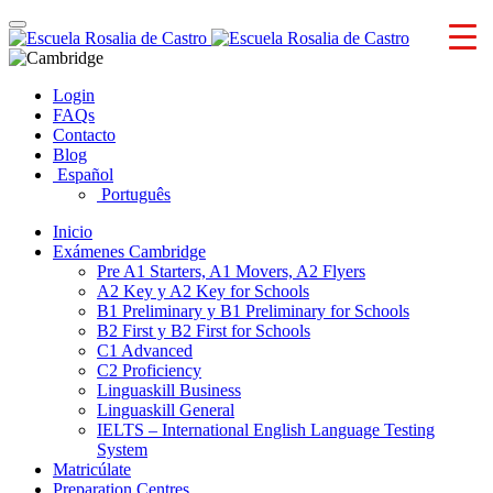
Skip
Toggle
to
navigation
content
Login
FAQs
Contacto
Blog
Español
Português
Inicio
Exámenes Cambridge
Pre A1 Starters, A1 Movers, A2 Flyers
A2 Key y A2 Key for Schools
B1 Preliminary y B1 Preliminary for Schools
B2 First y B2 First for Schools
C1 Advanced
C2 Proficiency
Linguaskill Business
Linguaskill General
IELTS – International English Language Testing
System
Matricúlate
Preparation Centres