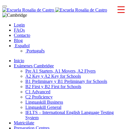
Skip
Toggle
to
navigation
content
Login
FAQs
Contacto
Blog
Español
Português
Inicio
Exámenes Cambridge
Pre A1 Starters, A1 Movers, A2 Flyers
A2 Key y A2 Key for Schools
B1 Preliminary y B1 Preliminary for Schools
B2 First y B2 First for Schools
C1 Advanced
C2 Proficiency
Linguaskill Business
Linguaskill General
IELTS – International English Language Testing
System
Matricúlate
Preparation Centres