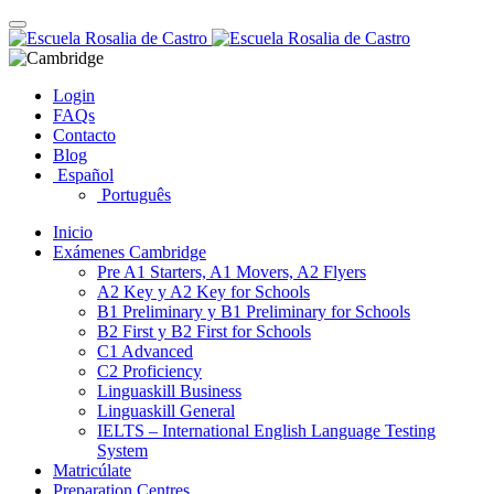
Skip
Toggle
to
navigation
content
Login
FAQs
Contacto
Blog
Español
Português
Inicio
Exámenes Cambridge
Pre A1 Starters, A1 Movers, A2 Flyers
A2 Key y A2 Key for Schools
B1 Preliminary y B1 Preliminary for Schools
B2 First y B2 First for Schools
C1 Advanced
C2 Proficiency
Linguaskill Business
Linguaskill General
IELTS – International English Language Testing
System
Matricúlate
Preparation Centres