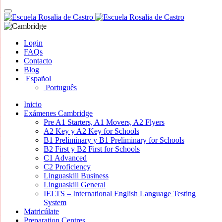
Skip
Toggle
to
navigation
content
Login
FAQs
Contacto
Blog
Español
Português
Inicio
Exámenes Cambridge
Pre A1 Starters, A1 Movers, A2 Flyers
A2 Key y A2 Key for Schools
B1 Preliminary y B1 Preliminary for Schools
B2 First y B2 First for Schools
C1 Advanced
C2 Proficiency
Linguaskill Business
Linguaskill General
IELTS – International English Language Testing
System
Matricúlate
Preparation Centres