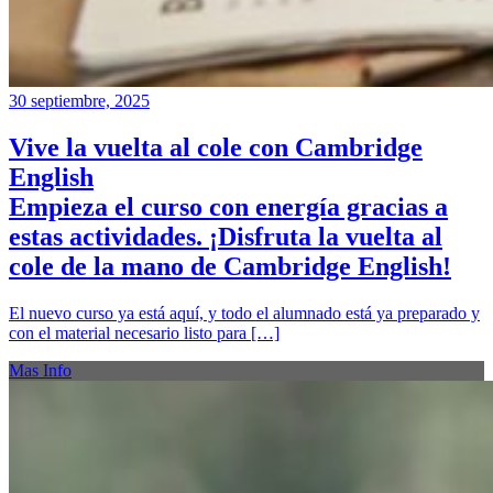
30 septiembre, 2025
Vive la vuelta al cole con Cambridge
English
Empieza el curso con energía gracias a
estas actividades. ¡Disfruta la vuelta al
cole de la mano de Cambridge English!
El nuevo curso ya está aquí, y todo el alumnado está ya preparado y
con el material necesario listo para […]
Mas Info