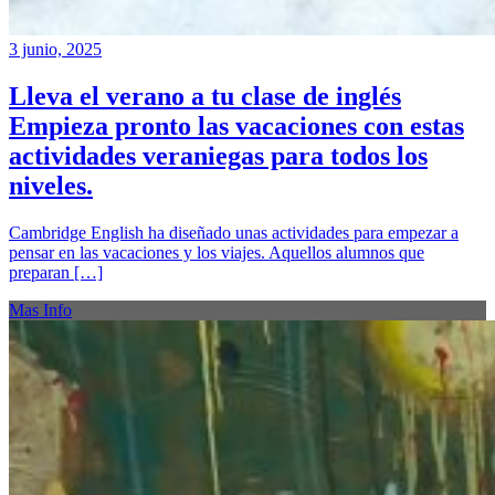
3 junio, 2025
Lleva el verano a tu clase de inglés
Empieza pronto las vacaciones con estas
actividades veraniegas para todos los
niveles.
Cambridge English ha diseñado unas actividades para empezar a
pensar en las vacaciones y los viajes. Aquellos alumnos que
preparan […]
Mas Info