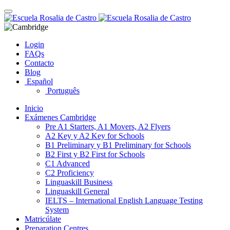
Skip
Toggle
to
navigation
content
Login
FAQs
Contacto
Blog
Español
Português
Inicio
Exámenes Cambridge
Pre A1 Starters, A1 Movers, A2 Flyers
A2 Key y A2 Key for Schools
B1 Preliminary y B1 Preliminary for Schools
B2 First y B2 First for Schools
C1 Advanced
C2 Proficiency
Linguaskill Business
Linguaskill General
IELTS – International English Language Testing
System
Matricúlate
Preparation Centres