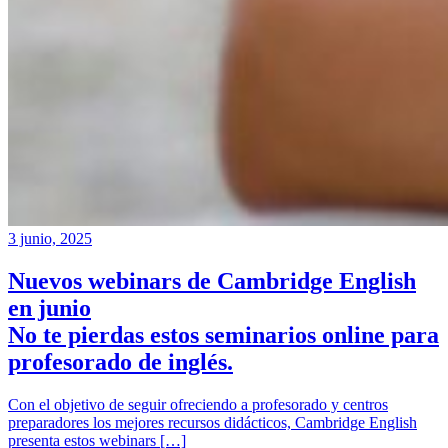
3 junio, 2025
Nuevos webinars de Cambridge English
en junio
No te pierdas estos seminarios online para
profesorado de inglés.
Con el objetivo de seguir ofreciendo a profesorado y centros
preparadores los mejores recursos didácticos, Cambridge English
presenta estos webinars […]