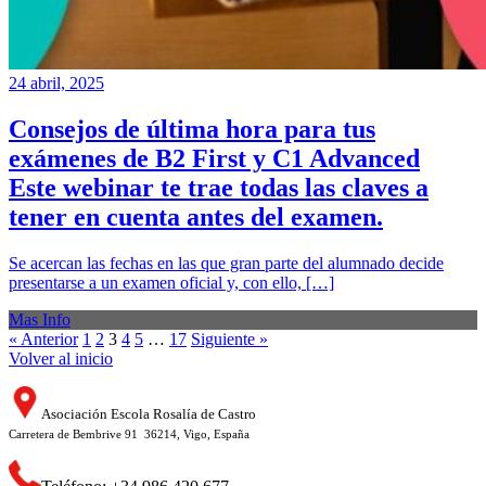
24 abril, 2025
Consejos de última hora para tus
exámenes de B2 First y C1 Advanced
Este webinar te trae todas las claves a
tener en cuenta antes del examen.
Se acercan las fechas en las que gran parte del alumnado decide
presentarse a un examen oficial y, con ello, […]
Mas Info
« Anterior
1
2
3
4
5
…
17
Siguiente »
Volver al inicio
Asociación Escola Rosalía de Castro
Carretera de Bembrive 91 36214, Vigo, España