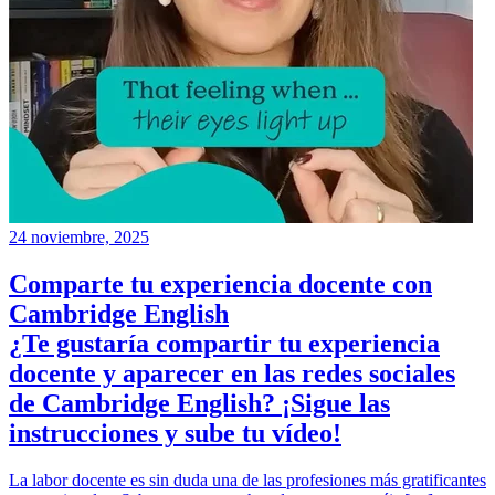
24 noviembre, 2025
Comparte tu experiencia docente con
Cambridge English
¿Te gustaría compartir tu experiencia
docente y aparecer en las redes sociales
de Cambridge English? ¡Sigue las
instrucciones y sube tu vídeo!
La labor docente es sin duda una de las profesiones más gratificantes