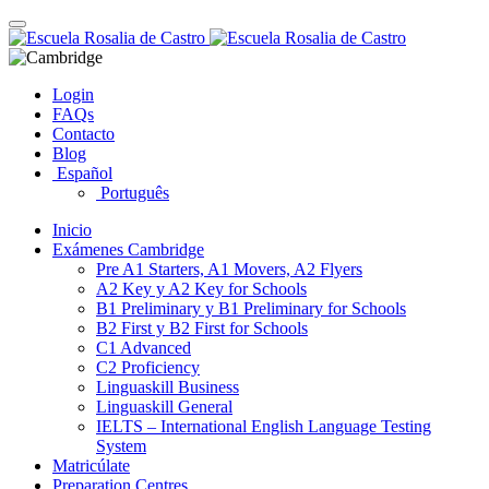
Skip
Toggle
to
navigation
content
Login
FAQs
Contacto
Blog
Español
Português
Inicio
Exámenes Cambridge
Pre A1 Starters, A1 Movers, A2 Flyers
A2 Key y A2 Key for Schools
B1 Preliminary y B1 Preliminary for Schools
B2 First y B2 First for Schools
C1 Advanced
C2 Proficiency
Linguaskill Business
Linguaskill General
IELTS – International English Language Testing
System
Matricúlate
Preparation Centres