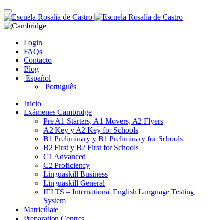
Skip
Toggle
to
navigation
content
Login
FAQs
Contacto
Blog
Español
Português
Inicio
Exámenes Cambridge
Pre A1 Starters, A1 Movers, A2 Flyers
A2 Key y A2 Key for Schools
B1 Preliminary y B1 Preliminary for Schools
B2 First y B2 First for Schools
C1 Advanced
C2 Proficiency
Linguaskill Business
Linguaskill General
IELTS – International English Language Testing
System
Matricúlate
Preparation Centres