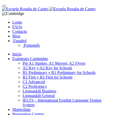
Skip
Toggle
to
navigation
content
Login
FAQs
Contacto
Blog
Español
Português
Inicio
Exámenes Cambridge
Pre A1 Starters, A1 Movers, A2 Flyers
A2 Key y A2 Key for Schools
B1 Preliminary y B1 Preliminary for Schools
B2 First y B2 First for Schools
C1 Advanced
C2 Proficiency
Linguaskill Business
Linguaskill General
IELTS – International English Language Testing
System
Matricúlate
Preparation Centres