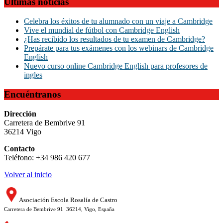
Últimas noticias
Celebra los éxitos de tu alumnado con un viaje a Cambridge
Vive el mundial de fútbol con Cambridge English
¿Has recibido los resultados de tu examen de Cambridge?
Prepárate para tus exámenes con los webinars de Cambridge
English
Nuevo curso online Cambridge English para profesores de
ingles
Encuéntranos
Dirección
Carretera de Bembrive 91
36214 Vigo
Contacto
Teléfono: +34 986 420 677
Volver al inicio
Asociación Escola Rosalía de Castro
Carretera de Bembrive 91 36214, Vigo, España