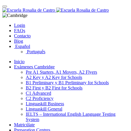
Skip
Toggle
to
navigation
content
Login
FAQs
Contacto
Blog
Español
Português
Inicio
Exámenes Cambridge
Pre A1 Starters, A1 Movers, A2 Flyers
A2 Key y A2 Key for Schools
B1 Preliminary y B1 Preliminary for Schools
B2 First y B2 First for Schools
C1 Advanced
C2 Proficiency
Linguaskill Business
Linguaskill General
IELTS – International English Language Testing
System
Matricúlate
Preparation Centres